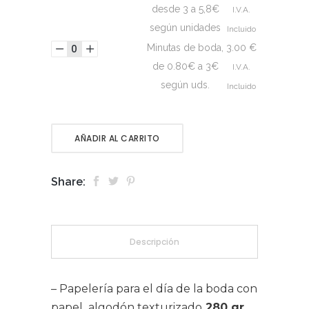
desde 3 a 5,8€
I.V.A.
según unidades
Incluido
Minutas de boda,
3.00
€
de 0.80€ a 3€
I.V.A.
según uds.
Incluido
AÑADIR AL CARRITO
Share:
Descripción
– Papelería para el día de la boda con
papel algodón texturizado
280 gr
.