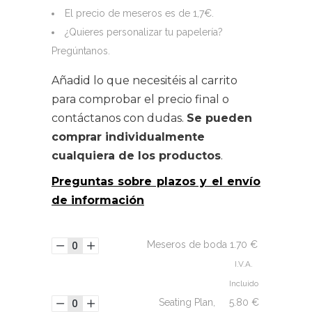
El precio de meseros es de 1,7€.
¿Quieres personalizar tu papelería?
Pregúntanos.
Añadid lo que necesitéis al carrito
para comprobar el precio final o
contáctanos con dudas.
Se pueden
comprar individualmente
cualquiera de los productos
.
Preguntas sobre plazos y el envío
de información
Meseros de boda
1.70
€
I.V.A.
Incluido
Seating Plan,
5.80
€