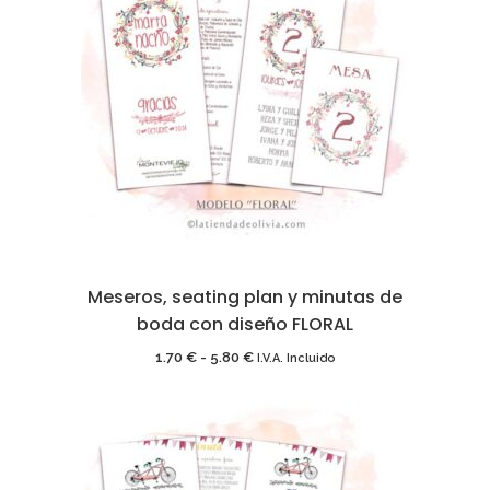
desde
1.70 €
hasta
5.80 €
Meseros, seating plan y minutas de
boda con diseño FLORAL
Rango
1.70
€
-
5.80
€
I.V.A. Incluido
de
precios:
desde