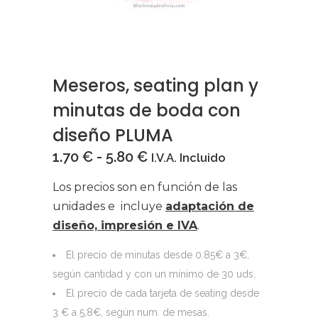
Meseros, seating plan y
minutas de boda con
diseño PLUMA
Rango
1.70
€
-
5.80
€
I.V.A. Incluido
de
Los precios son en función de las
precios:
unidades e incluye
adaptación de
desde
diseño, impresión e IVA
.
1.70 €
hasta
El precio de minutas desde 0.85€ a 3€,
5.80 €
según cantidad y con un mínimo de 30 uds.
El precio de cada tarjeta de seating desde
3 € a 5,8€, según num. de mesas.