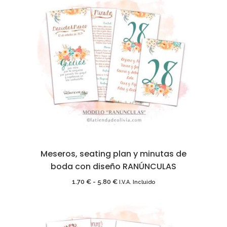
Meseros, seating plan y minutas de
boda con diseño RANÚNCULAS
Rango
1.70
€
-
5.80
€
I.V.A. Incluido
de
precios: