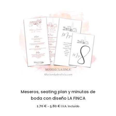
Meseros, seating plan y minutas de
boda con diseño LA FINCA
Rango
1.70
€
-
5.80
€
I.V.A. Incluido
de