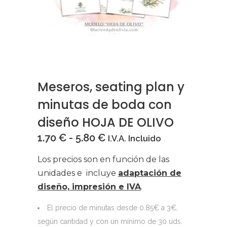
Meseros, seating plan y
minutas de boda con
diseño HOJA DE OLIVO
Rango
1.70
€
-
5.80
€
I.V.A. Incluido
de
Los precios son en función de las
precios:
unidades e incluye
adaptación de
desde
diseño, impresión e IVA
.
1.70 €
hasta
El precio de minutas desde 0.85€ a 3€,
5.80 €
según cantidad y con un mínimo de 30 uds.