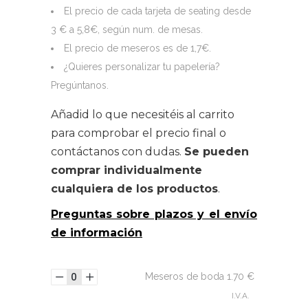
El precio de cada tarjeta de seating desde
3 € a 5,8€, según num. de mesas.
El precio de meseros es de 1,7€.
¿Quieres personalizar tu papelería?
Pregúntanos.
Añadid lo que necesitéis al carrito
para comprobar el precio final o
contáctanos con dudas.
Se pueden
comprar individualmente
cualquiera de los productos
.
Preguntas sobre plazos y el envío
de información
Meseros de boda
1.70
€
I.V.A.