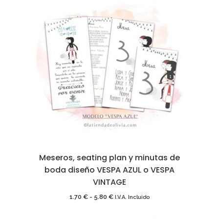
precios:
desde
1.70 €
hasta
5.80 €
Meseros, seating plan y minutas de
boda diseño VESPA AZUL o VESPA
VINTAGE
Rango
1.70
€
-
5.80
€
I.V.A. Incluido
de