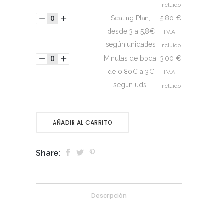
Incluido
Seating Plan,
5.80
€
desde 3 a 5,8€
I.V.A.
según unidades
Incluido
Minutas de boda,
3.00
€
de 0.80€ a 3€
I.V.A.
según uds.
Incluido
AÑADIR AL CARRITO
Share:
Descripción