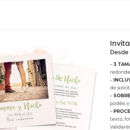
Invit
Desde
–
3 TAM
redonde
–
INCLU
de solicit
–
SOBRE
podéis
e
–
PROCE
texto, fo
Validaré