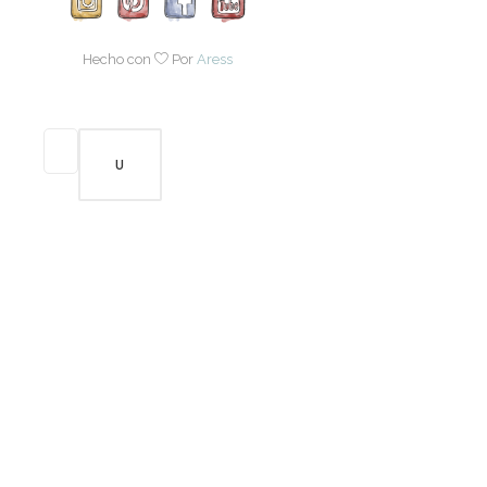
Hecho con
Por
Aress