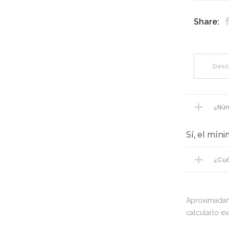
Share:
Desc
¿Núm
Sí, el míni
¿Cuá
Aproximadame
calcularlo e