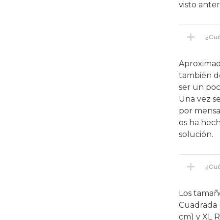
visto ante
¿Cuá
Aproximad
también de
ser un poc
Una vez se
por mensaj
os ha hech
solución.
¿Cuá
Los tamaño
Cuadrada 
cm) y XL 