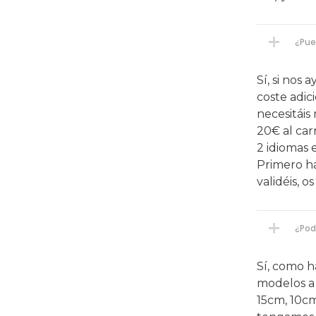
¿Pue
Sí, si nos
coste adic
necesitáis
20€ al car
2 idiomas 
Primero ha
validéis, 
¿Pod
Sí, como h
modelos a 
15cm, 10cm