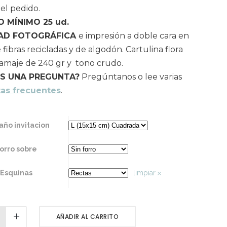
 el pedido.
O MÍNIMO 25 ud.
AD FOTOGRÁFICA
e impresión a doble cara en
fibras recicladas y de algodón. Cartulina flora
gramaje de 240 gr y tono crudo.
ES UNA PREGUNTA?
Pregúntanos o lee varias
as frecuentes
.
ño invitacion
orro sobre
Esquinas
limpiar
AÑADIR AL CARRITO