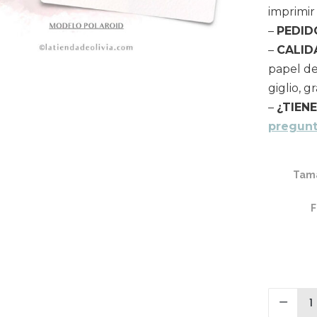
imprimir
–
PEDID
–
CALID
papel de 
giglio, 
–
¿TIEN
pregunt
Tama
F