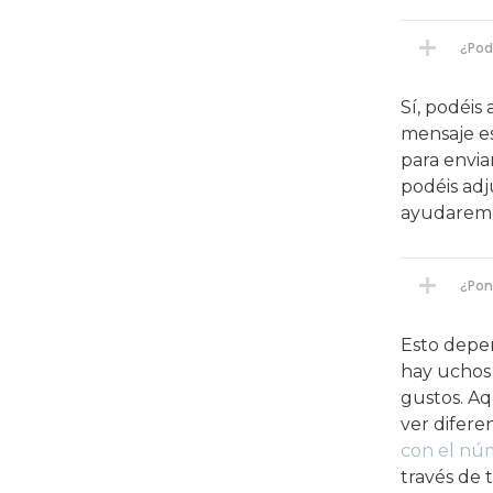
¿Pod
Sí, podéis
mensaje es
para envia
podéis adj
ayudaremos
¿Pon
Esto depe
hay uchos 
gustos. Aq
ver difere
con el núm
través de 