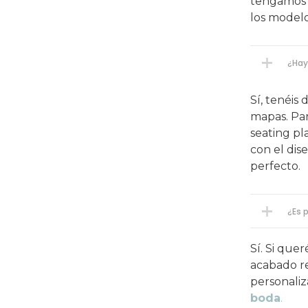
tengamos 
los modelo
¿Hay
Sí, tenéis
mapas. Par
seating pl
con el dis
perfecto.
¿Es 
Sí. Si que
acabado re
personaliz
boda
.