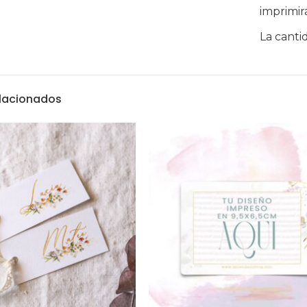
imprimir
La canti
elacionados
Textos Legales
Aviso Legal
olivia.com
Política de Cookies
es de 9:00 a
Política de privacidad
paña.