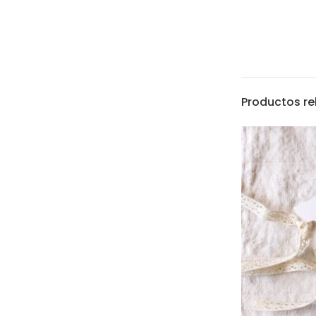
Productos r
hola@latiendade
De lunes a viern
17:00h
Envios a toda Es