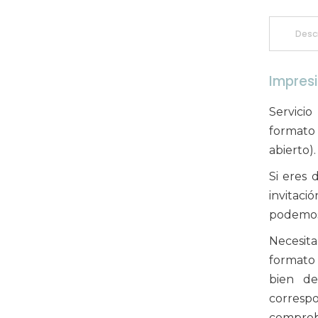
Desc
Impresi
Servici
format
abierto).
Si eres 
invitaci
podemos 
Necesit
formato 
bien de
corresp
comprob