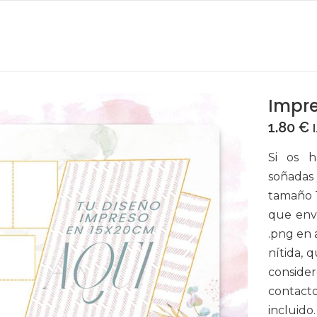
Impre
1.80
€
Si os h
soñadas 
tamaño 1
que envi
.png en 
nítida, 
consider
contacto
incluido.