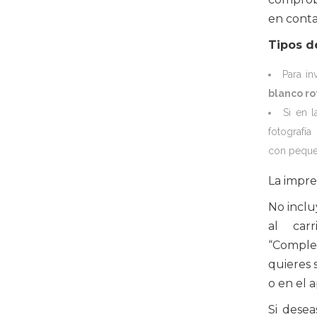
en conta
Tipos d
Para i
blanco ro
Si en l
fotografí
con pequeñ
La impres
No incluy
al car
“Comple
quieres 
o en el 
Si desea