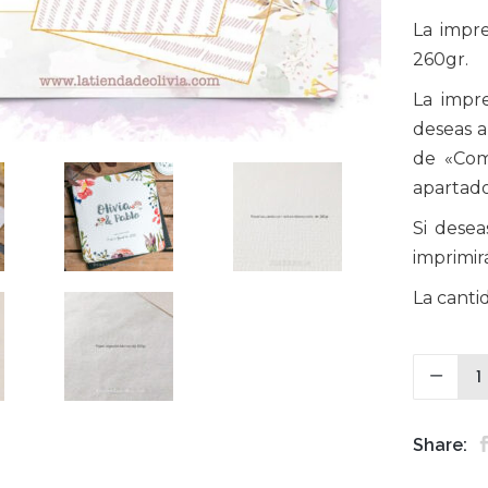
La impre
260gr.
La impre
deseas a
de «Com
apartado
Si desea
imprimir
La canti
Share: