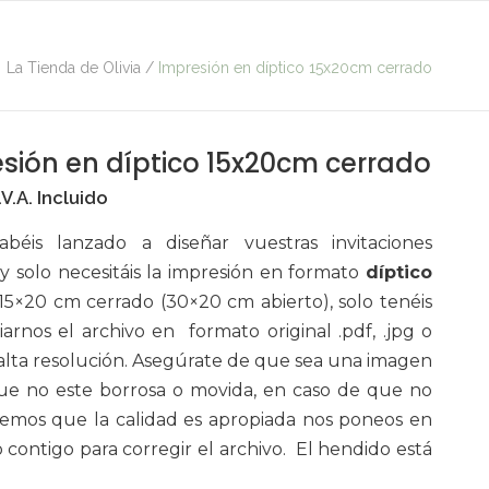
La Tienda de Olivia
/
Impresión en díptico 15x20cm cerrado
sión en díptico 15x20cm cerrado
I.V.A. Incluido
abéis lanzado a diseñar vuestras invitaciones
y solo necesitáis la impresión en formato
díptico
5×20 cm cerrado (30×20 cm abierto), solo tenéis
arnos el archivo en formato original .pdf, .jpg o
alta resolución. Asegúrate de que sea una imagen
que no este borrosa o movida, en caso de que no
emos que la calidad es apropiada nos poneos en
 contigo para corregir el archivo. El hendido está