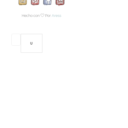
Hecho con
Por
Aress