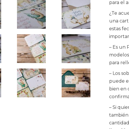
para el 
¿Te acue
una cart
estas fe
importan
– Es un 
modelos 
para rel
– Los so
puede es
bien en 
confirma
– Si qui
también
cantidad