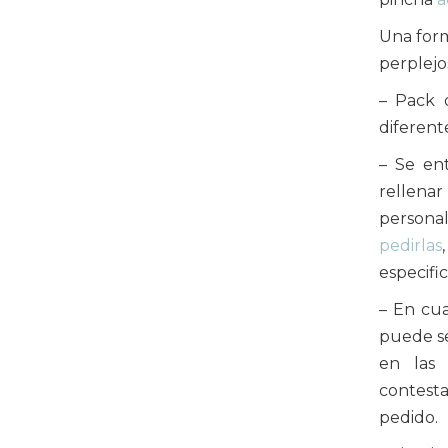
Una form
perplejos
– Pack 
diferente
– Se en
rellena
persona
pedirlas
especific
– En cua
puede se
en las 
contesta
pedido.