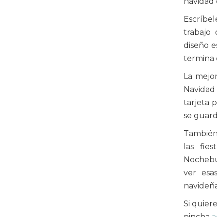
navidad 
Escríbel
trabajo
diseño e
termina 
La mejo
Navidad
tarjeta 
se guard
También 
las fie
Nochebue
ver esa
navideña
Si quier
pincha
a