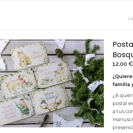
La
Posta
Bosq
12.00
€
¿Quieres
familia
¿A quién
postal e
a tus co
manuscri
presenci