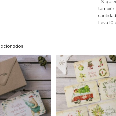
– Si qui
también
cantidad
lleva 10 
elacionados
Textos Legales
Aviso Legal
olivia.com
Política de Cookies
es de 9:00 a