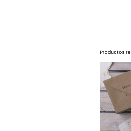
Productos r
hola@latiendade
De lunes a viern