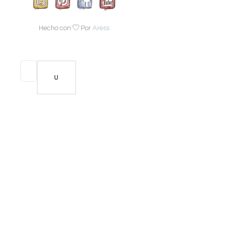
Hecho con
Por
Aress