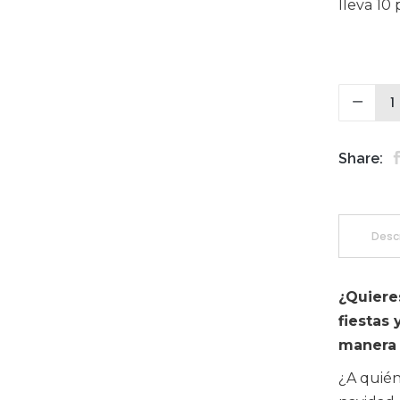
lleva 10 
Share:
Desc
¿Quieres
fiestas 
manera 
¿A quién