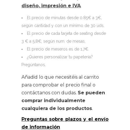
desde
diseño, impresión e IVA
.
1.70 €
hasta
El precio de minutas desde 0.85€ a 3€,
5.80 €
según cantidad y con un mínimo de 30 uds.
El precio de cada tarjeta de seating desde
3 € a 5,8€, según num. de mesas.
El precio de meseros es de 1,7€.
¿Quieres personalizar tu papelería?
Pregúntanos.
Añadid lo que necesitéis al carrito
para comprobar el precio final o
contáctanos con dudas.
Se pueden
comprar individualmente
cualquiera de los productos
.
Preguntas sobre plazos y el envío
de información