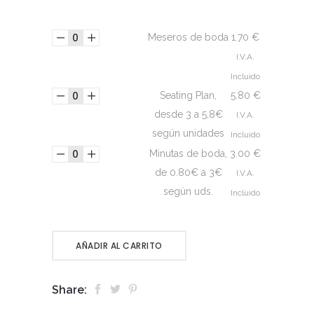
Meseros de boda
1.70
€
I.V.A.
Incluido
Seating Plan,
5.80
€
desde 3 a 5,8€
I.V.A.
según unidades
Incluido
Minutas de boda,
3.00
€
de 0.80€ a 3€
I.V.A.
según uds.
Incluido
AÑADIR AL CARRITO
Share: