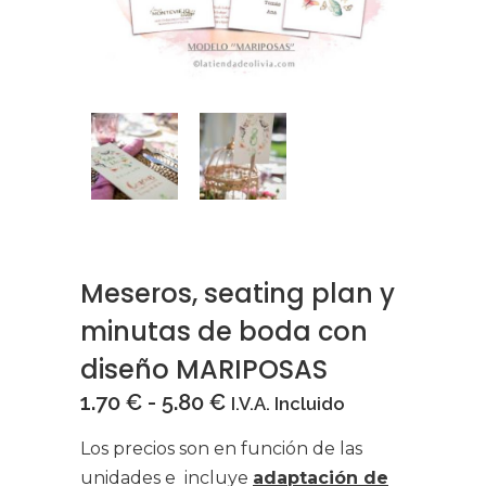
Meseros, seating plan y
minutas de boda con
diseño MARIPOSAS
Rango
1.70
€
-
5.80
€
I.V.A. Incluido
de
Los precios son en función de las
precios:
unidades e incluye
adaptación de