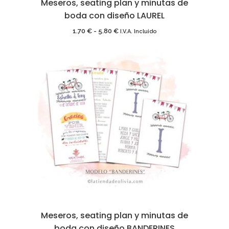
Meseros, seating plan y minutas de
boda con diseño LAUREL
Rango
1.70
€
-
5.80
€
I.V.A. Incluido
de
precios:
desde
1.70 €
hasta
5.80 €
Meseros, seating plan y minutas de
boda con diseño BANDERINES