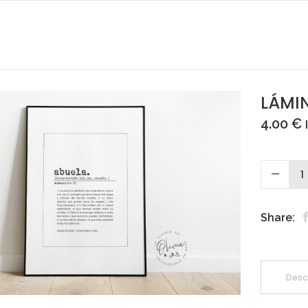
LÁMI
4.00
€
Share:
Desc