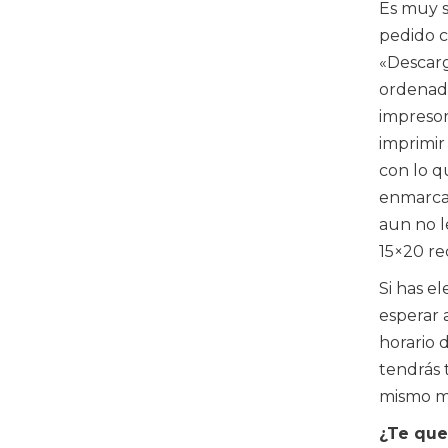
Es muy s
pedido c
«Descarg
ordenado
impresor
imprimir 
con lo q
enmarca
aun no l
15×20 re
Si has e
esperar 
horario 
tendrás 
mismo m
¿Te que