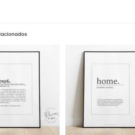
elacionados
Textos Legales
Aviso Legal
olivia.com
Política de Cookies
es de 9:00 a
Política de privacidad
paña.
Declaracción Accesibilidad
hatsApp en el