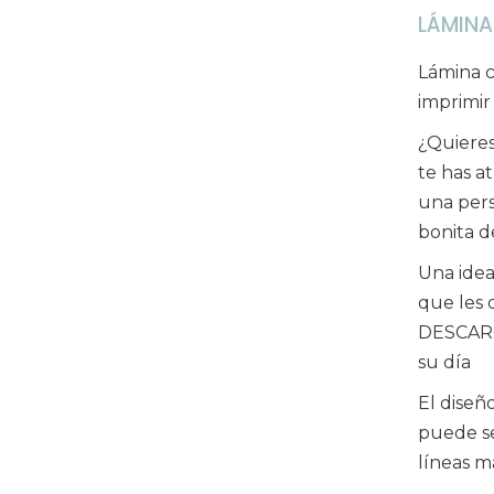
LÁMINA
Lámina c
imprimir
¿Quieres
te has a
una pers
bonita d
Una idea
que les 
DESCARGA
su día
El diseñ
puede se
líneas m