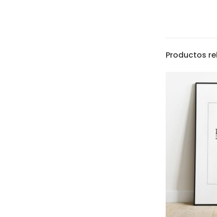
Productos r
hola@latiendade
De lunes a viern
17:00h
Envios a toda Es
Háblanos por W