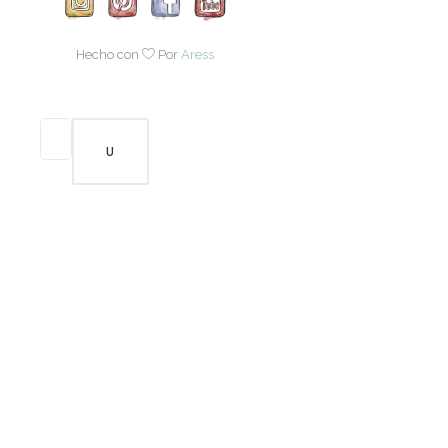
Hecho con
Por
Aress