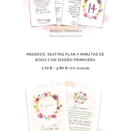
hasta
5.80 €
MESEROS, SEATING PLAN Y MINUTAS DE
BODA CON DISEÑO PRIMAVERA
Rango
1.70
€
-
5.80
€
I.V.A. Incluido
de
precios:
Textos Legales
desde
1.70 €
Aviso Legal
hasta
Política de Cookies
5.80 €