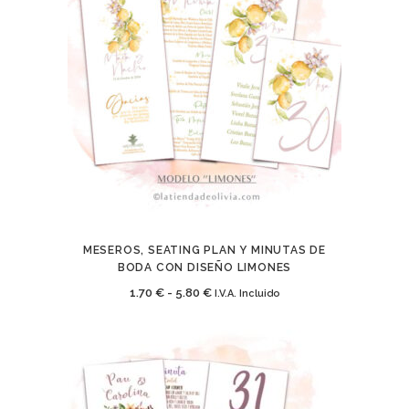
desde
1.70 €
hasta
5.80 €
MESEROS, SEATING PLAN Y MINUTAS DE
BODA CON DISEÑO LIMONES
Rango
1.70
€
-
5.80
€
I.V.A. Incluido
de
precios:
desde