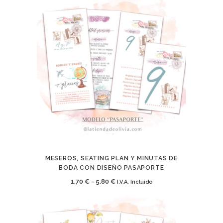
MESEROS, SEATING PLAN Y MINUTAS DE
BODA CON DISEÑO PASAPORTE
Rango
1.70
€
-
5.80
€
I.V.A. Incluido
de
precios: