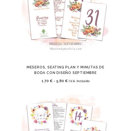
1.70 €
hasta
5.80 €
MESEROS, SEATING PLAN Y MINUTAS DE
BODA CON DISEÑO SEPTIEMBRE
Rango
1.70
€
-
5.80
€
I.V.A. Incluido
de
precios:
desde
1.70 €