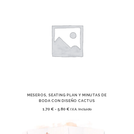
MESEROS, SEATING PLAN Y MINUTAS DE
BODA CON DISEÑO CACTUS
Rango
1.70
€
-
5.80
€
I.V.A. Incluido
de
precios: