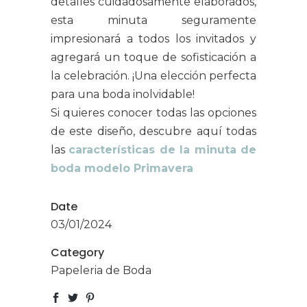
detalles cuidadosamente elaborados,
esta minuta seguramente
impresionará a todos los invitados y
agregará un toque de sofisticación a
la celebración. ¡Una elección perfecta
para una boda inolvidable!
Si quieres conocer todas las opciones
de este diseño, descubre aquí todas
las
características de la minuta de
Textos Legales
boda modelo Primavera
Aviso Legal
Date
Política de Cookies
03/01/2024
Política de privacidad
Category
Papeleria de Boda
Declaracción Accesibilidad